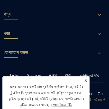
পণ্য
খবর
যোগাযোগ করুন
Links
Sitemap
RSS
XML
গোপনীয়তা নীতি
X
আমরা আপনাকে একটি ভাল ব্রাউজিং অভিজ্ঞতা দিতে, সাইটের
ট্র্যাফিক বিশ্লেষণ করতে এবং সামগ্রী ব্যক্তিগতকৃত করতে
কপিরাইট © 2024 Quanzhou Gutai Machinery Equipment Co.,
কুকিজ ব্যবহার করি। এই সাইটটি ব্যবহার করে, আপনি আমাদের
Ltd. সর্বস্বত্ব সংরক্ষিত। ওয়েবসাইট প্রযুক্তিগত সহায়তা:
TIANYU নেটওয়ার্ক
কুকিজ ব্যবহারে সম্মত হন।
গোপনীয়তা নীতি