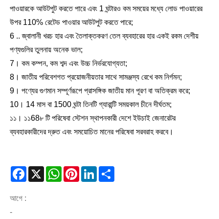
পাওয়ারকে আউটপুট করতে পারে এবং 1 ঘন্টারও কম সময়ের মধ্যে লোড পাওয়ারের
উপর 110% রেটেড পাওয়ার আউটপুট করতে পারে;
6 .. জ্বালানী খরচ হার এবং তৈলাক্তকরণ তেল ব্যবহারের হার একই রকম দেশীয়
পণ্যগুলির তুলনায় অনেক ভাল;
7। কম কম্পন, কম শব্দ এবং উচ্চ নির্ভরযোগ্যতা;
8। জাতীয় পরিবেশগত প্রয়োজনীয়তার সাথে সামঞ্জস্য রেখে কম নির্গমন;
9। পণ্যের গুণমান সম্পূর্ণরূপে প্রাসঙ্গিক জাতীয় মান পূরণ বা অতিক্রম করে;
10। 14 মাস বা 1500 ঘন্টা তিনটি গ্যারান্টি সময়কাল চীনে দীর্ঘতম;
১১। ১১68৮ টি পরিষেবা স্টেশন স্থাপনকারী দেশে ইউচাই জেনারেটর
ব্যবহারকারীদের দ্রুত এবং সময়োচিত মানের পরিষেবা সরবরাহ করবে।
Facebook
X
WhatsApp
Pinterest
LinkedIn
Share
আগে :
-