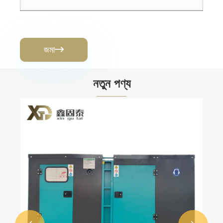
জমা

নতুন পণ্য
জরুরী ডিজেল জেনারেটর সেট
আরো দেখুন >>