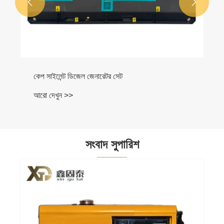


সংবাদ সুপারিশ
কিভাবে একটি মাইক্রো গ্যাসোলিন জেনারেটর কাজ করে?
আরো দেখুন >>