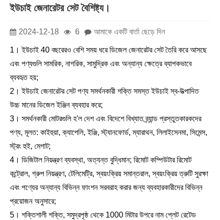
ইউচাই জেনারেটর সেট বৈশিষ্ট্য।
2024-12-18
6
আমাকে একটি বার্তা ছেড়ে দিন
1। ইউচাই 40 বছরেরও বেশি সময় ধরে ডিজেল জেনারেটর সেট তৈরি করে আসছে
এবং পণ্যগুলি সামরিক, নাগরিক, সামুদ্রিক এবং অন্যান্য ক্ষেত্রে ব্যাপকভাবে
ব্যবহৃত হয়;
2। ইউচাই জেনারেটর সেট পণ্য সমর্থনকারী শক্তি সমস্ত ইউচাই স্ব-উত্পাদিত
উচ্চ মানের ডিজেল ইঞ্জিন ব্যবহার করে;
3। সমর্থনকারী মোটরগুলি হ'ল দেশ এবং বিদেশে বিখ্যাত ব্র্যান্ড প্রস্তুতকারকদের
পণ্য, মূলত: কাইহুয়া, ক্যাপেলি, ইঞ্জি, স্ট্যানফোর্ড, ম্যারাথন, লিলাইসেনমা, সিমেন্স,
স্ট্রং হুই, মেগাট;
4। ডিজিটাল নিয়ন্ত্রণ ব্যবস্থা, অত্যন্ত বুদ্ধিমান; রিমোট কম্পিউটার রিমোট
কন্ট্রোল, গ্রুপ নিয়ন্ত্রণ, টেলিমেট্রি, স্বয়ংক্রিয় সমান্তরাল, স্বয়ংক্রিয় ত্রুটি সুরক্ষা
এবং পণ্যের অন্যান্য বিভিন্ন ফাংশন সরবরাহ করার জন্য ব্যবহারকারীদের বিভিন্ন
প্রয়োজন অনুসারে;
5। শক্তিশালী শক্তি, সমুদ্রপৃষ্ঠ থেকে 1000 মিটার উপরে নাম প্লেট রেটেড