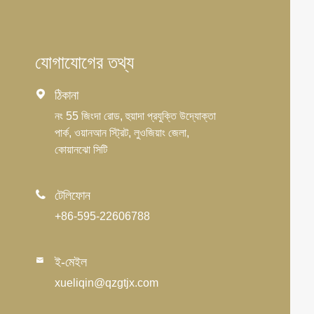
যোগাযোগের তথ্য

ঠিকানা
নং 55 জিংদা রোড, হুয়াদা প্রযুক্তি উদ্যোক্তা
পার্ক, ওয়ানআন স্ট্রিট, লুওজিয়াং জেলা,
কোয়ানঝো সিটি

টেলিফোন
+86-595-22606788
ই-মেইল

xueliqin@qzgtjx.com