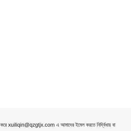
়া করে xuiliqin@qzgtjx.com এ আমাদের ইমেল করতে নির্দ্বিধায় বা