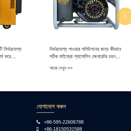

 নির্ভরযোগ্য
নির্ভরযোগ্য পাওয়ার সলিউশনের জন্য কীভাবে
র্য করে
সঠিক মাইক্রো গ্যাসোলিন জেনারেটর চয়ন
করবেন
আরো দেখুন >>
যোগাযোগ করুন
+86-595-22606788
+86-18150531588