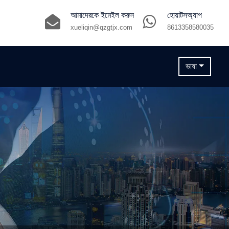
আমাদেরকে ইমেইল করুন
হোয়াটসঅ্যাপ
xueliqin@qzgtjx.com
8613358580035
ভাষা