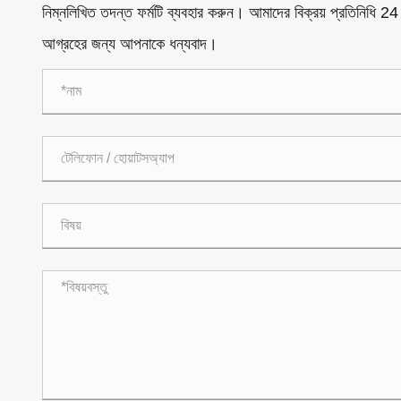
নিম্নলিখিত তদন্ত ফর্মটি ব্যবহার করুন। আমাদের বিক্রয় প্রতিনিধি 
আগ্রহের জন্য আপনাকে ধন্যবাদ।