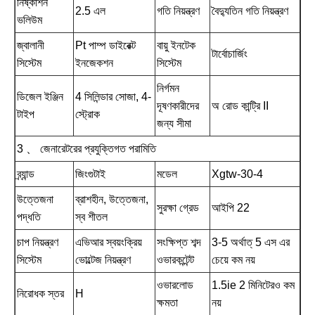
নিষ্কাশন
2.5 এল
গতি নিয়ন্ত্রণ
বৈদ্যুতিন গতি নিয়ন্ত্রণ
ভলিউম
জ্বালানী
Pt পাম্প ডাইরেক্ট
বায়ু ইনটেক
টার্বোচার্জিং
সিস্টেম
ইনজেকশন
সিস্টেম
নির্গমন
ডিজেল ইঞ্জিন
4 সিলিন্ডার সোজা, 4-
দূষণকারীদের
অ রোড কান্ট্রি II
টাইপ
স্ট্রোক
জন্য সীমা
3 、 জেনারেটরের প্রযুক্তিগত পরামিতি
ব্র্যান্ড
জিংগুটাই
মডেল
Xgtw-30-4
উত্তেজনা
ব্রাশহীন, উত্তেজনা,
সুরক্ষা গ্রেড
আইপি 22
পদ্ধতি
স্ব শীতল
চাপ নিয়ন্ত্রণ
এভিআর স্বয়ংক্রিয়
সংক্ষিপ্ত শব্দ
3-5 অর্থাত্ 5 এস এর
সিস্টেম
ভোল্টেজ নিয়ন্ত্রণ
ওভারকন্টেন্ট
চেয়ে কম নয়
ওভারলোড
1.5ie 2 মিনিটেরও কম
নিরোধক স্তর
H
ক্ষমতা
নয়