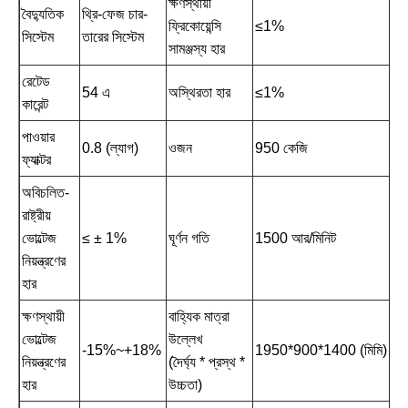
ক্ষণস্থায়ী
বৈদ্যুতিক
থ্রি-ফেজ চার-
ফ্রিকোয়েন্সি
≤1%
সিস্টেম
তারের সিস্টেম
সামঞ্জস্য হার
রেটেড
54 এ
অস্থিরতা হার
≤1%
কারেন্ট
পাওয়ার
0.8 (ল্যাগ)
ওজন
950 কেজি
ফ্যাক্টর
অবিচলিত-
রাষ্ট্রীয়
ভোল্টেজ
≤ ± 1%
ঘূর্ণন গতি
1500 আর/মিনিট
নিয়ন্ত্রণের
হার
ক্ষণস্থায়ী
বাহ্যিক মাত্রা
ভোল্টেজ
উল্লেখ
-15%~+18%
1950*900*1400 (মিমি)
নিয়ন্ত্রণের
(দৈর্ঘ্য * প্রস্থ *
হার
উচ্চতা)