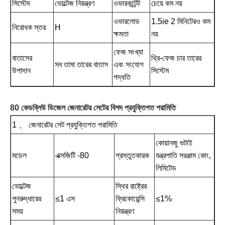
সিস্টেম
ভোল্টেজ নিয়ন্ত্রণ
ওভারকন্টেন্ট
চেয়ে কম নয়
ওভারলোড
1.5ie 2 মিনিটেরও কম
নিরোধক স্তর
H
ক্ষমতা
নয়
ফেজ সংখ্যা
বাতাসের
থ্রি-ফেজ চার তারের
সব তামা তারের বাতাস
এবং সংযোগ
উপাদান
সিস্টেম
পদ্ধতি
80 কেডব্লিউ ডিজেল জেনারেটর সেটের বিশদ প্রযুক্তিগত পরামিতি
1 、 জেনারেটর সেট প্রযুক্তিগত পরামিতি
কোয়ানজু গুটাই
মডেল
এক্সজিটি -80
প্রস্তুতকারক
যন্ত্রপাতি সরঞ্জাম কোং,
লিমিটেড
ভোল্টেজ
স্থির রাষ্ট্রের
পুনরুদ্ধারের
≤1 এস
ফ্রিকোয়েন্সি
≤1%
সময়
নিয়ন্ত্রণ