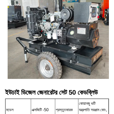
ইউচাই ডিজেল জেনারেটর সেট 50 কেডব্লিউ
কোয়ানজু গুটি
মডেল
এক্সজিটি -50
প্রস্তুতকারক
যন্ত্রপাতি সরঞ্জাম কোং,