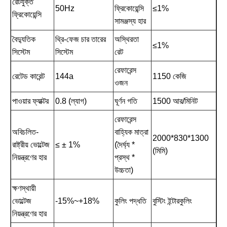
রেটযুক্ত
50Hz
ফ্রিকোয়েন্সি
≤1%
ফ্রিকোয়েন্সি
সামঞ্জস্য হার
বৈদ্যুতিক
থ্রি-ফেজ চার তারের
অস্থিরতা
≤1%
সিস্টেম
সিস্টেম
রেট
রেফারেন্স
রেটেড কারেন্ট
144a
1150 কেজি
ওজন
পাওয়ার ফ্যাক্টর
0.8 (ল্যাগ)
ঘূর্ণন গতি
1500 আর/মিনিট
রেফারেন্স
অবিচলিত-
বাহ্যিক মাত্রা
2000*830*1300
রাষ্ট্রীয় ভোল্টেজ
≤ ± 1%
(দৈর্ঘ্য *
(মিমি)
নিয়ন্ত্রণের হার
প্রস্থ *
উচ্চতা)
ক্ষণস্থায়ী
ভোল্টেজ
-15%~+18%
কুলিং পদ্ধতি
বুস্টিং ইন্টারকুলিং
নিয়ন্ত্রণের হার