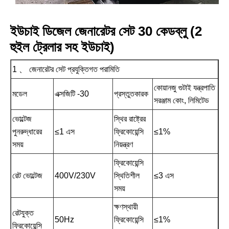
ইউচাই ডিজেল জেনারেটর সেট 30 কেডব্লু (2
হুইল ট্রেলার সহ ইউচাই)
1 、 জেনারেটর সেট প্রযুক্তিগত পরামিতি
কোয়ানজু গুটাই যন্ত্রপাতি
মডেল
এক্সজিটি -30
প্রস্তুতকারক
সরঞ্জাম কোং, লিমিটেড
ভোল্টেজ
স্থির রাষ্ট্রের
পুনরুদ্ধারের
≤1 এস
ফ্রিকোয়েন্সি
≤1%
সময়
নিয়ন্ত্রণ
ফ্রিকোয়েন্সি
রেট ভোল্টেজ
400V/230V
স্থিতিশীল
≤3 এস
সময়
ক্ষণস্থায়ী
রেটযুক্ত
50Hz
ফ্রিকোয়েন্সি
≤1%
ফ্রিকোয়েন্সি