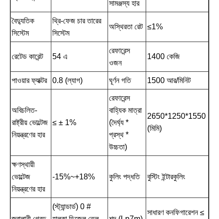
সামঞ্জস্য হার
বৈদ্যুতিক
থ্রি-ফেজ চার তারের
অস্থিরতা রেট
≤1%
সিস্টেম
সিস্টেম
রেফারেন্স
রেটেড কারেন্ট
54 এ
1400 কেজি
ওজন
পাওয়ার ফ্যাক্টর
0.8 (ল্যাগ)
ঘূর্ণন গতি
1500 আর/মিনিট
রেফারেন্স
অবিচলিত-
বাহ্যিক মাত্রা
2650*1250*1550
রাষ্ট্রীয় ভোল্টেজ
≤ ± 1%
(দৈর্ঘ্য *
(মিমি)
নিয়ন্ত্রণের হার
প্রস্থ *
উচ্চতা)
ক্ষণস্থায়ী
ভোল্টেজ
-15%~+18%
কুলিং পদ্ধতি
বুস্টিং ইন্টারকুলিং
নিয়ন্ত্রণের হার
(স্ট্যান্ডার্ড) 0 #
সাধারণ কনফিগারেশন ≤
জ্বালানী গ্রেড
হালকা ডিজেল তেল
শব্দ (Lp7m)