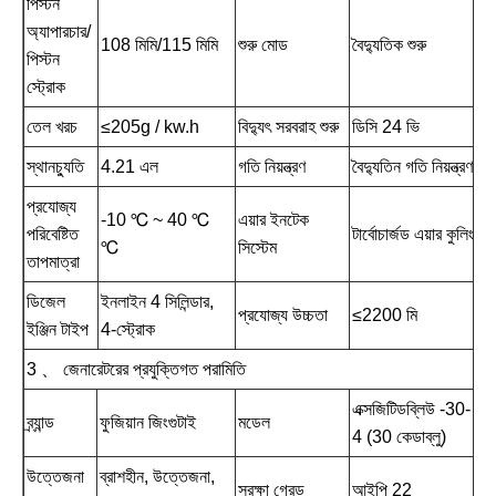
পিস্টন
অ্যাপারচার/
108 মিমি/115 মিমি
শুরু মোড
বৈদ্যুতিক শুরু
পিস্টন
স্ট্রোক
তেল খরচ
≤205g / kw.h
বিদ্যুৎ সরবরাহ শুরু
ডিসি 24 ভি
স্থানচ্যুতি
4.21 এল
গতি নিয়ন্ত্রণ
বৈদ্যুতিন গতি নিয়ন্ত্রণ
প্রযোজ্য
-10 ℃ ~ 40 ℃
এয়ার ইনটেক
পরিবেষ্টিত
টার্বোচার্জড এয়ার কুলিং
℃
সিস্টেম
তাপমাত্রা
ডিজেল
ইনলাইন 4 সিলিন্ডার,
প্রযোজ্য উচ্চতা
≤2200 মি
ইঞ্জিন টাইপ
4-স্ট্রোক
3 、 জেনারেটরের প্রযুক্তিগত পরামিতি
এক্সজিটিডব্লিউ -30-
ব্র্যান্ড
ফুজিয়ান জিংগুটাই
মডেল
4 (30 কেডাব্লু)
উত্তেজনা
ব্রাশহীন, উত্তেজনা,
সুরক্ষা গ্রেড
আইপি 22