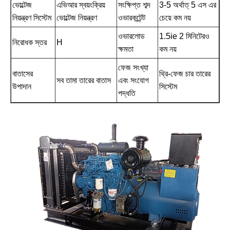
ভোল্টেজ
এভিআর স্বয়ংক্রিয়
সংক্ষিপ্ত শব্দ
3-5 অর্থাত্ 5 এস এর
নিয়ন্ত্রণ সিস্টেম
ভোল্টেজ নিয়ন্ত্রণ
ওভারকন্টেন্ট
চেয়ে কম নয়
ওভারলোড
1.5ie 2 মিনিটেরও
নিরোধক স্তর
H
ক্ষমতা
কম নয়
ফেজ সংখ্যা
বাতাসের
থ্রি-ফেজ চার তারের
সব তামা তারের বাতাস
এবং সংযোগ
উপাদান
সিস্টেম
পদ্ধতি