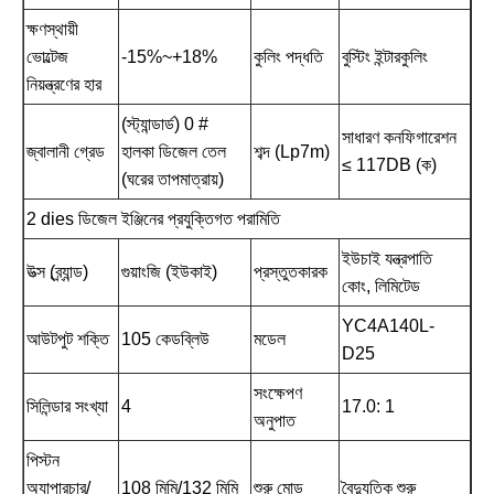
ক্ষণস্থায়ী
ভোল্টেজ
-15%~+18%
কুলিং পদ্ধতি
বুস্টিং ইন্টারকুলিং
নিয়ন্ত্রণের হার
(স্ট্যান্ডার্ড) 0 #
সাধারণ কনফিগারেশন
জ্বালানী গ্রেড
হালকা ডিজেল তেল
শব্দ (Lp7m)
≤ 117DB (ক)
(ঘরের তাপমাত্রায়)
2 dies ডিজেল ইঞ্জিনের প্রযুক্তিগত পরামিতি
ইউচাই যন্ত্রপাতি
উত্স (ব্র্যান্ড)
গুয়াংজি (ইউকাই)
প্রস্তুতকারক
কোং, লিমিটেড
YC4A140L-
আউটপুট শক্তি
105 কেডব্লিউ
মডেল
D25
সংক্ষেপণ
সিলিন্ডার সংখ্যা
4
17.0: 1
অনুপাত
পিস্টন
অ্যাপারচার/
108 মিমি/132 মিমি
শুরু মোড
বৈদ্যুতিক শুরু