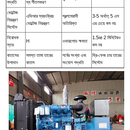
পদ্ধতি
স্ব শীতলকরণ
ভোল্টেজ
এভিআর স্বয়ংক্রিয়
স্বল্পমেয়াদী
3-5 অর্থাত্ 5 এস
নিয়ন্ত্রণ
ভোল্টেজ নিয়ন্ত্রণ
অতিরিক্ত
এর চেয়ে কম নয়
সিস্টেম
নিরোধক
1.5ie 2 মিনিটেরও
H
ওভারলোড ক্ষমতা
স্তর
কম নয়
বাতাসের
সমস্ত তামা তারের
পর্বের সংখ্যা এবং
থ্রি-ফেজ চার তারের
উপাদান
বাতাস
সংযোগ পদ্ধতি
সিস্টেম