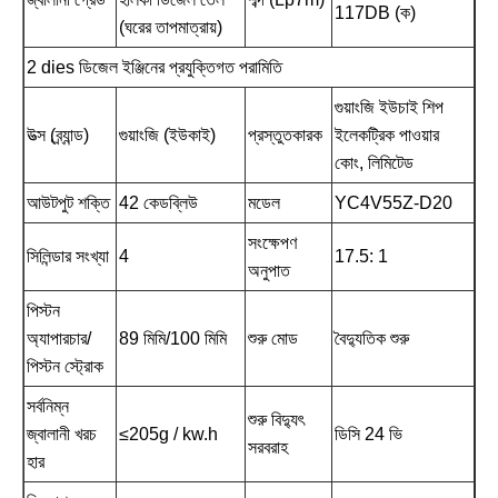
117DB (ক)
(ঘরের তাপমাত্রায়)
2 dies ডিজেল ইঞ্জিনের প্রযুক্তিগত পরামিতি
গুয়াংজি ইউচাই শিপ
উত্স (ব্র্যান্ড)
গুয়াংজি (ইউকাই)
প্রস্তুতকারক
ইলেকট্রিক পাওয়ার
কোং, লিমিটেড
আউটপুট শক্তি
42 কেডব্লিউ
মডেল
YC4V55Z-D20
সংক্ষেপণ
সিলিন্ডার সংখ্যা
4
17.5: 1
অনুপাত
পিস্টন
অ্যাপারচার/
89 মিমি/100 মিমি
শুরু মোড
বৈদ্যুতিক শুরু
পিস্টন স্ট্রোক
সর্বনিম্ন
শুরু বিদ্যুৎ
জ্বালানী খরচ
≤205g / kw.h
ডিসি 24 ভি
সরবরাহ
হার