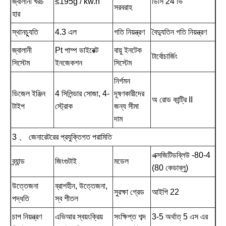
জ্বালানী খরচ
≤195g / kw.h
ডিসি 24 ভি
সরবরাহ
হার
স্থানচ্যুতি
4.3 এল
গতি নিয়ন্ত্রণ
বৈদ্যুতিন গতি নিয়ন্ত্রণ
জ্বালানী
Pt পাম্প ডাইরেক্ট
বায়ু ইনটেক
টার্বোচার্জিং
সিস্টেম
ইনজেকশন
সিস্টেম
নির্গমন
ডিজেল ইঞ্জিন
4 সিলিন্ডার সোজা, 4-
দূষণকারীদের
অ রোড কান্ট্রি II
টাইপ
স্ট্রোক
জন্য সীমা
দাম
3 、 জেনারেটরের প্রযুক্তিগত পরামিতি
এক্সজিটিডব্লিউ -80-4
ব্র্যান্ড
জিংগুটাই
মডেল
(80 কেডাব্লু)
উত্তেজনা
ব্রাশহীন, উত্তেজনা,
সুরক্ষা গ্রেড
আইপি 22
পদ্ধতি
স্ব শীতল
চাপ নিয়ন্ত্রণ
এভিআর স্বয়ংক্রিয়
সংক্ষিপ্ত শব্দ
3-5 অর্থাত্ 5 এস এর