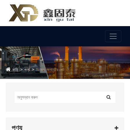
ভাষা
বাড়ি
পণ্য
ডিজেল জেনারেটর সেট
পণ্য