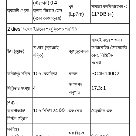
(স্ট্যান্ডার্ড) 0 #
শব্দ
সাধারণ কনফিগারেশন ≤
জ্বালানী গ্রেড
হালকা ডিজেল তেল
(Lp7m)
117DB (ক)
(ঘরের তাপমাত্রায়)
2 dies ডিজেল ইঞ্জিনের প্রযুক্তিগত পরামিতি
সাংহাই নতুন পাওয়ার
সাংহাই (শ্যাংচাই
অটোমোটিভ টেকনোলজি
উত্স (ব্র্যান্ড)
প্রস্তুতকারক
শক্তি)
কোং, লিমিটেড
সংস্থা
আউটপুট শক্তি
105 কেডব্লিউ
মডেল
SC4H140D2
সংক্ষেপণ
সিলিন্ডার সংখ্যা
4
17.3: 1
অনুপাত
পিস্টন
অ্যাপারচার/
105 মিমি/124 মিমি
শুরু মোড
বৈদ্যুতিক শুরু
পিস্টন স্ট্রোক
সর্বনিম্ন
শুরু বিদ্যুৎ