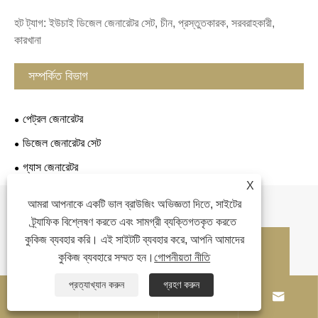
হট ট্যাগ: ইউচাই ডিজেল জেনারেটর সেট, চীন, প্রস্তুতকারক, সরবরাহকারী,
কারখানা
সম্পর্কিত বিভাগ
পেট্রল জেনারেটর
ডিজেল জেনারেটর সেট
গ্যাস জেনারেটর
X
অনুসন্ধান পাঠান
আমরা আপনাকে একটি ভাল ব্রাউজিং অভিজ্ঞতা দিতে, সাইটের
ট্র্যাফিক বিশ্লেষণ করতে এবং সামগ্রী ব্যক্তিগতকৃত করতে
কুকিজ ব্যবহার করি। এই সাইটটি ব্যবহার করে, আপনি আমাদের
কুকিজ ব্যবহারে সম্মত হন।
গোপনীয়তা নীতি
যোগাযোগের তথ্য
প্রত্যাখ্যান করুন
গ্রহণ করুন





ঠিকানা