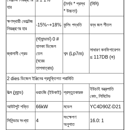
(দৈর্ঘ্য * প্রস্থ
(মিমি)
হার
* উচ্চতা)
ক্ষণস্থায়ী ভোল্টেজ
-15%~+18%
কুলিং পদ্ধতি
বন্ধ জল শীতল
নিয়ন্ত্রণের হার
(স্ট্যান্ডার্ড) 0 #
হালকা ডিজেল
সাধারণ কনফিগারেশন
জ্বালানী গ্রেড
তেল
শব্দ (Lp7m)
≤ 117DB (ক)
(ঘরের
তাপমাত্রায়)
2 dies ডিজেল ইঞ্জিনের প্রযুক্তিগত পরামিতি
ইউচাই যন্ত্রপাতি
উত্স (ব্র্যান্ড)
গুয়াংজি (ইউকাই)
প্রস্তুতকারক
কোং, লিমিটেড
আউটপুট শক্তি
66kW
মডেল
YC4D90Z-D21
সংক্ষেপণ
সিলিন্ডার সংখ্যা
4
16.0: 1
অনুপাত