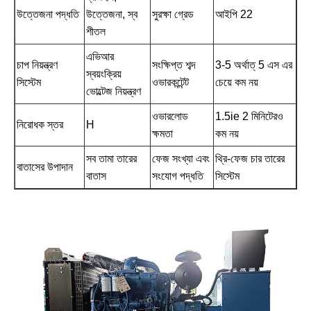
উত্তেজনা পদ্ধতি
উত্তেজনা, স্ব
সুরক্ষা গ্রেড
আইপি 22
শীতল
এভিআর
চাপ নিয়ন্ত্রণ
সংক্ষিপ্ত শব্দ
3-5 অর্থাত্ 5 এস এর
স্বয়ংক্রিয়
সিস্টেম
ওভারকন্টেন্ট
চেয়ে কম নয়
ভোল্টেজ নিয়ন্ত্রণ
ওভারলোড
1.5ie 2 মিনিটেরও
নিরোধক স্তর
H
ক্ষমতা
কম নয়
সব তামা তারের
ফেজ সংখ্যা এবং
থ্রি-ফেজ চার তারের
বাতাসের উপাদান
বাতাস
সংযোগ পদ্ধতি
সিস্টেম