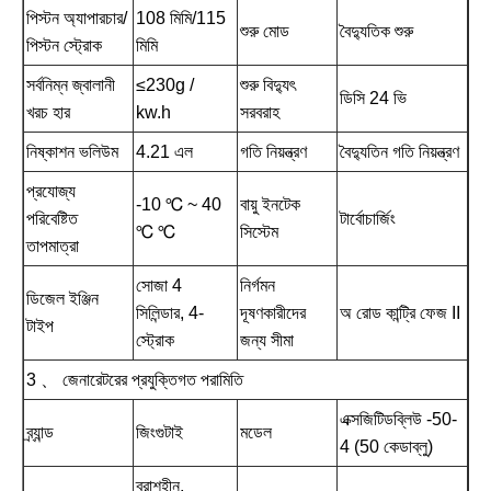
পিস্টন অ্যাপারচার/
108 মিমি/115
শুরু মোড
বৈদ্যুতিক শুরু
পিস্টন স্ট্রোক
মিমি
সর্বনিম্ন জ্বালানী
≤230g /
শুরু বিদ্যুৎ
ডিসি 24 ভি
খরচ হার
kw.h
সরবরাহ
নিষ্কাশন ভলিউম
4.21 এল
গতি নিয়ন্ত্রণ
বৈদ্যুতিন গতি নিয়ন্ত্রণ
প্রযোজ্য
-10 ℃ ~ 40
বায়ু ইনটেক
পরিবেষ্টিত
টার্বোচার্জিং
℃ ℃
সিস্টেম
তাপমাত্রা
সোজা 4
নির্গমন
ডিজেল ইঞ্জিন
সিলিন্ডার, 4-
দূষণকারীদের
অ রোড কান্ট্রি ফেজ II
টাইপ
স্ট্রোক
জন্য সীমা
3 、 জেনারেটরের প্রযুক্তিগত পরামিতি
এক্সজিটিডব্লিউ -50-
ব্র্যান্ড
জিংগুটাই
মডেল
4 (50 কেডাব্লু)
ব্রাশহীন,