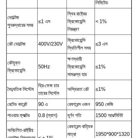
লিমিটেড
স্থির রাষ্ট্রের
ভোল্টেজ
≤1 এস
ফ্রিকোয়েন্সি
< 1%
পুনরুদ্ধারের সময়
নিয়ন্ত্রণ
ফ্রিকোয়েন্সি
রেট ভোল্টেজ
400V/230V
≤3 এস
স্থিতিশীল সময়
ক্ষণস্থায়ী
রেটযুক্ত
50Hz
ফ্রিকোয়েন্সি
≤1%
ফ্রিকোয়েন্সি
সামঞ্জস্য হার
থ্রি-ফেজ চার
বৈদ্যুতিক সিস্টেম
অস্থিরতা রেট
≤1%
তারের সিস্টেম
রেটেড কারেন্ট
90 এ
রেফারেন্স ওজন
950 কেজি
পাওয়ার ফ্যাক্টর
0.8 (ল্যাগ)
ঘূর্ণন গতি
1500 আর/মিনিট
রেফারেন্স বাহ্যিক
অবিচলিত-রাষ্ট্রীয়
মাত্রা
1950*900*1320
ভোল্টেজ নিয়ন্ত্রণের
≤ ± 1%