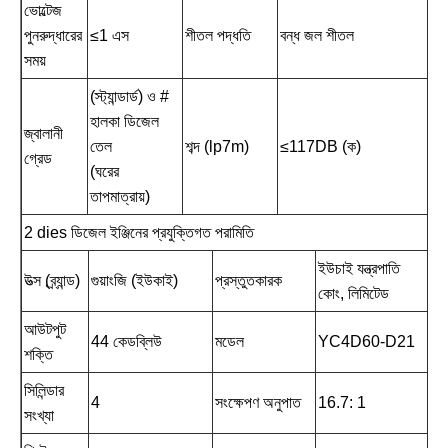
ভোল্টেজ
পুনরুদ্ধারের
≤1 এস
শীতল পদ্ধতি
বন্ধ জল শীতল
সময়
(স্ট্যান্ডার্ড) ও #
হালকা ডিজেল
জ্বালানী
তেল
শব্দ (lp7m)
≤117DB (ক)
গ্রেড
(ঘরের
তাপমাত্রায়)
2 dies ডিজেল ইঞ্জিনের প্রযুক্তিগত পরামিতি
ইউচাই যন্ত্রপাতি
উত্স (ব্র্যান্ড)
গুয়াংজি (ইউকাই)
প্রস্তুতকারক
কোং, লিমিটেড
আউটপুট
44 কেডব্লিউ
মডেল
YC4D60-D21
শক্তি
সিলিন্ডার
4
সংক্ষেপণ অনুপাত
16.7: 1
সংখ্যা