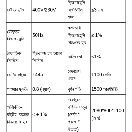
ফ্রিকোয়েন্সি
রেট ভোল্টেজ
400V/230V
স্থিতিশীল
≤3 এস
সময়
ক্ষণস্থায়ী
রেটযুক্ত
50Hz
ফ্রিকোয়েন্সি
≤ 1%
ফ্রিকোয়েন্সি
সামঞ্জস্য হার
বৈদ্যুতিক
থ্রি-ফেজ চার তারের
অস্থিরতা
≤1%
সিস্টেম
সিস্টেম
রেফারেন্স
রেটেড কারেন্ট
144a
1100 কেজি
ওজন
পাওয়ার ফ্যাক্টর
0.8 (ল্যাগ)
ঘূর্ণন গতি
1500 আর/মিনিট
রেফারেন্স
অবিচলিত-
বাহ্যিক মাত্রা
2080*800*1100
রাষ্ট্রীয় ভোল্টেজ
≤ ± 1%
(দৈর্ঘ্য *
(মিমি)
নিয়ন্ত্রণের হার
প্রস্থ *
উচ্চতা)