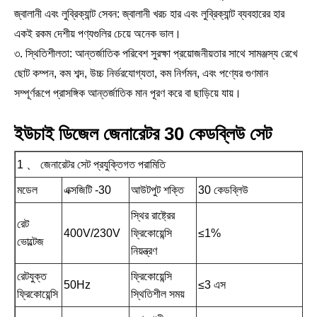
জ্বালানী এবং লুব্রিক্যান্ট সেবন: জ্বালানী খরচ হার এবং লুব্রিক্যান্ট ব্যবহারের হার
একই রকম দেশীয় পণ্যগুলির চেয়ে অনেক ভাল।
৩. স্থিতিশীলতা: আন্তর্জাতিক পরিবেশ সুরক্ষা প্রয়োজনীয়তার সাথে সামঞ্জস্য রেখে
ছোট কম্পন, কম শব্দ, উচ্চ নির্ভরযোগ্যতা, কম নির্গমন, এবং পণ্যের গুণমান
সম্পূর্ণরূপে প্রাসঙ্গিক আন্তর্জাতিক মান পূরণ করে বা ছাড়িয়ে যায়।
ইউচাই ডিজেল জেনারেটর 30 কেডব্লিউ সেট
1 、 জেনারেটর সেট প্রযুক্তিগত পরামিতি
মডেল
এক্সজিটি -30
আউটপুট শক্তি
30 কেডব্লিউ
স্থির রাষ্ট্রের
রেট
400V/230V
ফ্রিকোয়েন্সি
≤1%
ভোল্টেজ
নিয়ন্ত্রণ
রেটযুক্ত
ফ্রিকোয়েন্সি
50Hz
≤3 এস
ফ্রিকোয়েন্সি
স্থিতিশীল সময়