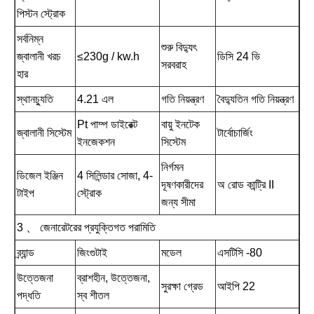
পিস্টন স্ট্রোক
সর্বনিম্ন
শুরু বিদ্যুৎ
জ্বালানী খরচ
≤230g / kw.h
ডিসি 24 ভি
সরবরাহ
হার
স্থানচ্যুতি
4.21 এল
গতি নিয়ন্ত্রণ
বৈদ্যুতিন গতি নিয়ন্ত্রণ
Pt পাম্প ডাইরেক্ট
বায়ু ইনটেক
জ্বালানী সিস্টেম
টার্বোচার্জিং
ইনজেকশন
সিস্টেম
নির্গমন
ডিজেল ইঞ্জিন
4 সিলিন্ডার সোজা, 4-
দূষণকারীদের
অ রোড কান্ট্রি II
টাইপ
স্ট্রোক
জন্য সীমা
3 、 জেনারেটরের প্রযুক্তিগত পরামিতি
ব্র্যান্ড
জিংগুটাই
মডেল
এসটিসি -80
উত্তেজনা
ব্রাশহীন, উত্তেজনা,
সুরক্ষা গ্রেড
আইপি 22
পদ্ধতি
স্ব শীতল